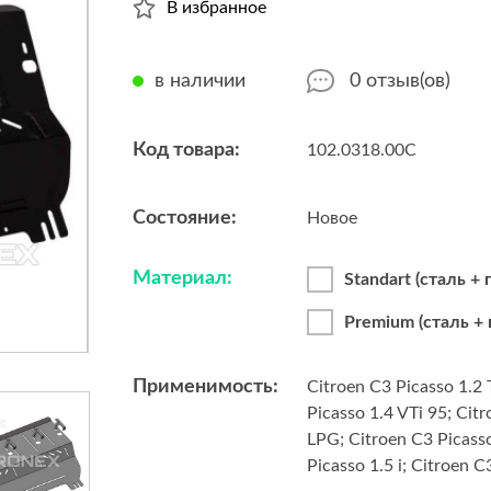
В избранное
в наличии
0
отзыв(ов)
Код товара:
102.0318.00C
Состояние:
Новое
Материал:
Standart (сталь +
Premium (сталь +
Применимость:
Citroen C3 Picasso 1.2
Picasso 1.4 VTi 95; Cit
LPG; Citroen C3 Picasso
Picasso 1.5 i; Citroen C