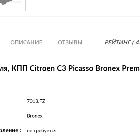
Picasso 1.6 BlueHDi 100
Flex; Citroen C3 Picass
Picasso 1.6 HDi 110; Ci
115; Citroen C3 Picasso
Picasso 1.6 VTi 120; Ci
ОПИСАНИЕ
ОТЗЫВЫ
РЕЙТИНГ ( 4.7
ля, КПП Citroen C3 Picasso Bronex Pre
7013.FZ
Bronex
рление :
не требуется