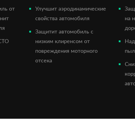
иль от
Улучшит аэродинамические
Защ
анит
свойства автомобиля
на 
ля
дор
Защитит автомобиль с
СТО
низким клиренсом от
Над
повреждения моторного
пыл
отсека
Сни
кор
авт