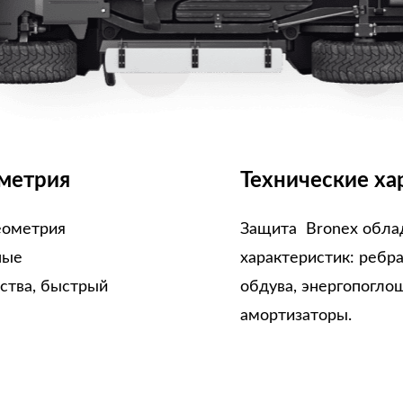
метрия
Технические ха
еометрия
Защита Bronex обла
ные
характеристик: ребр
ства, быстрый
обдува, энергопогло
амортизаторы.