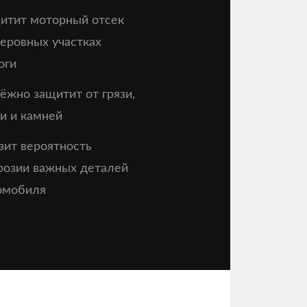
итит моторный отсек
неровных участках
оги
ёжно защитит от грязи,
и и камней
зит вероятность
розии важных деталей
омобиля