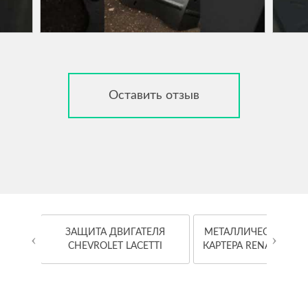
Оставить отзыв
OYOTA
ЗАЩИТА ДВИГАТЕЛЯ
МЕТАЛЛИЧЕСКАЯ ЗА
‹
›
CHEVROLET LACETTI
КАРТЕРА RENAULT K