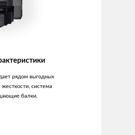
рактеристики
дает рядом выгодных
а жесткости, система
щающие балки,