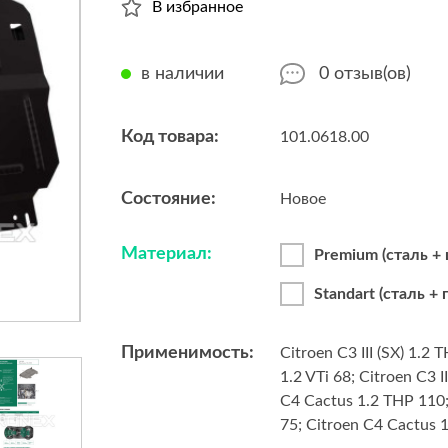
В избранное
в наличии
0
отзыв(ов)
Код товара:
101.0618.00
Состояние:
Новое
Материал:
Premium (сталь +
Standart (сталь +
Применимость:
Citroen C3 III (SX) 1.2 T
1.2 VTi 68; Citroen C3 II
C4 Cactus 1.2 THP 110;
75; Citroen C4 Cactus 1