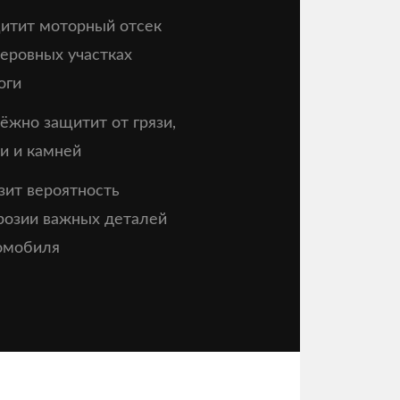
итит моторный отсек
неровных участках
оги
ёжно защитит от грязи,
и и камней
зит вероятность
розии важных деталей
омобиля