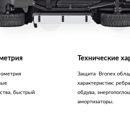
метрия
Технические ха
еометрия
Защита Bronex обла
ные
характеристик: ребр
ства, быстрый
обдува, энергопогло
амортизаторы.