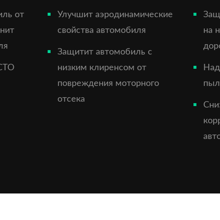
иль от
Улучшит аэродинамические
Защ
анит
свойства автомобиля
на 
ля
дор
Защитит автомобиль с
СТО
низким клиренсом от
Над
повреждения моторного
пыл
отсека
Сни
кор
авт