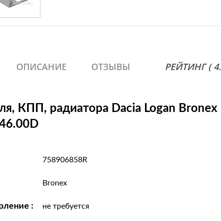
ОПИСАНИЕ
ОТЗЫВЫ
РЕЙТИНГ ( 4.8
ля, КПП, радиатора Dacia Logan Bronex
546.00D
758906858R
Bronex
рление :
не требуется