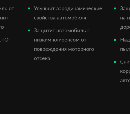
иль от
Улучшит аэродинамические
Защ
анит
свойства автомобиля
на 
ля
дор
Защитит автомобиль с
СТО
низким клиренсом от
Над
повреждения моторного
пыл
отсека
Сни
кор
авт