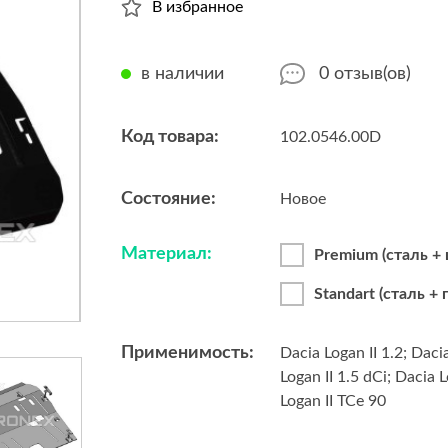
В избранное
в наличии
0
отзыв(ов)
Код товара:
102.0546.00D
Состояние:
Новое
Материал:
Premium (сталь +
Standart (сталь +
Применимость:
Dacia Logan II 1.2; Daci
Logan II 1.5 dCi; Dacia 
Logan II TCe 90