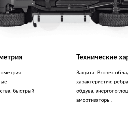
метрия
Технические ха
еометрия
Защита Bronex обла
ные
характеристик: ребр
ства, быстрый
обдува, энергопогло
амортизаторы.