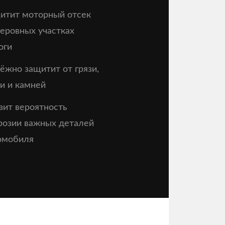
итит моторный отсек
неровных участках
оги
ёжно защитит от грязи,
и и камней
зит вероятность
розии важных деталей
омобиля