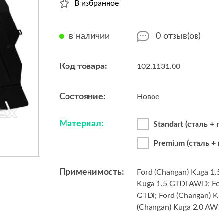
В избранное
в наличии
0
отзыв(ов)
Код товара:
102.1131.00
Состояние:
Новое
Материал:
Standart (сталь +
Premium (сталь +
Применимость:
Ford (Changan) Kuga 1.
Kuga 1.5 GTDi AWD; Fo
GTDi; Ford (Changan) 
(Changan) Kuga 2.0 AW
2.0 GTDi AWD; Ford Aus