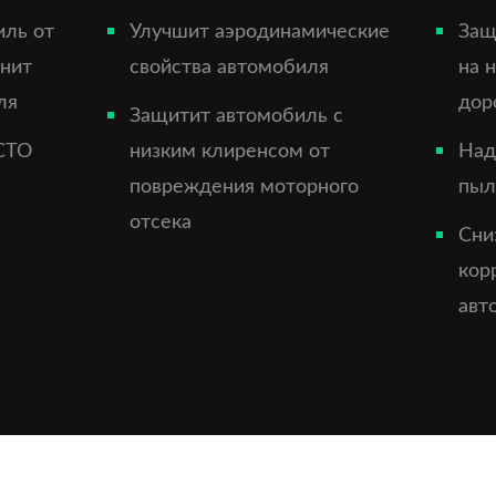
иль от
Улучшит аэродинамические
Защ
анит
свойства автомобиля
на 
ля
дор
Защитит автомобиль с
СТО
низким клиренсом от
Над
повреждения моторного
пыл
отсека
Сни
кор
авт