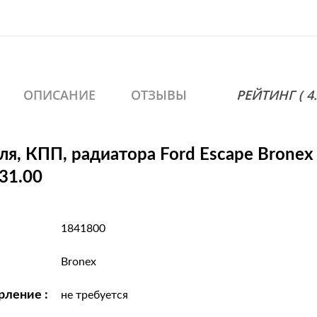
EcoBoost; Ford Australi
AWD; Ford Australia Ku
Ford Australia Kuga (TF
Australia Kuga (TF) 1.
Australia Kuga (TF) 2.0
ОПИСАНИЕ
ОТЗЫВЫ
РЕЙТИНГ ( 4.4
(DM2) 1.5 EcoBoost; Fo
EcoBoost 4x4; Ford Kuga
Kuga II (DM2) 1.6; Ford 
ля, КПП, радиатора Ford Escape Bronex
Ford Kuga II (DM2) 1.6 
(DM2) 1.6 EcoBoost 4x4;
31.00
Ford Kuga II (DM2) 2.0 
TDCi; Ford Kuga II (DM
II (DM2) 2.5; Ford Kuga 
1841800
Kuga II Van 1.5 EcoBoos
EcoBoost 4x4; Ford Kuga
Bronex
Kuga II Van 2.0 TDCi 
паркетник
рление :
не требуется