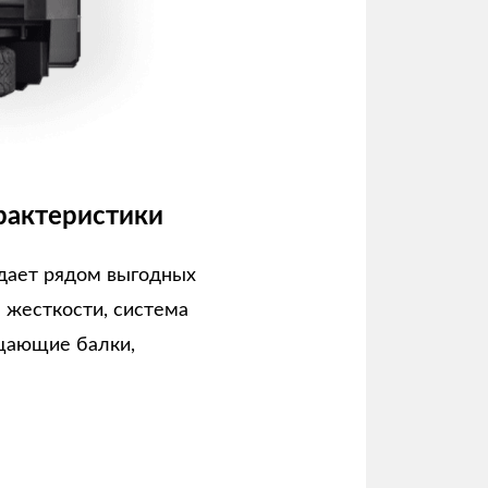
рактеристики
дает рядом выгодных
а жесткости, система
щающие балки,