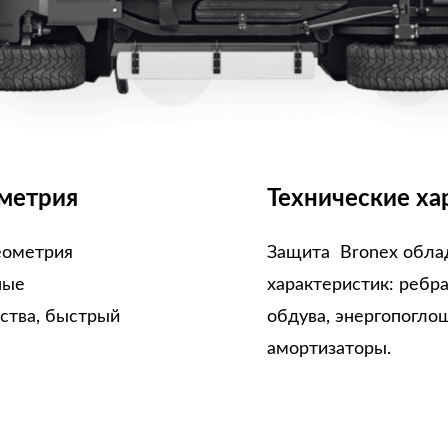
метрия
Технические ха
еометрия
Защита Bronex обла
ные
характеристик: ребр
ства, быстрый
обдува, энергопогло
амортизаторы.