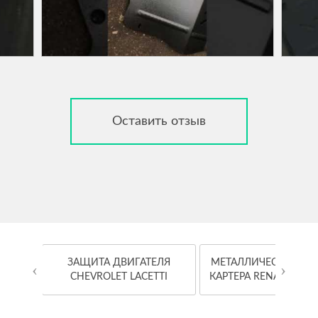
Оставить отзыв
OYOTA
ЗАЩИТА ДВИГАТЕЛЯ
МЕТАЛЛИЧЕСКАЯ ЗА
‹
›
CHEVROLET LACETTI
КАРТЕРА RENAULT K