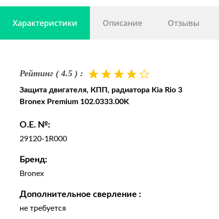
III седан (UB) 1.25 CVVT; KIA RIO III седан (UB)
Характеристики
Описание
Отзывы
1.4 CVVT; KIA RIO III седан (UB) 1.6; KIA RIO III
седан (UB) 1.6 CVVT
Рейтинг ( 4.5 ) :
Защита двигателя, КПП, радиатора Kia Rio 3
Bronex Premium 102.0333.00K
O.E. №:
29120-1R000
Бренд:
Bronex
Дополнительное сверление :
не требуется