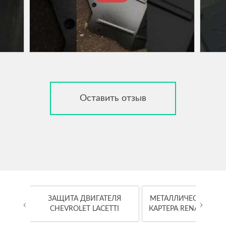
Оставить отзыв
OYOTA
ЗАЩИТА ДВИГАТЕЛЯ
МЕТАЛЛИЧЕСКАЯ ЗА
‹
›
CHEVROLET LACETTI
КАРТЕРА RENAULT K