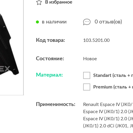
В избранное
в наличии
0
отзыв(ов)
Код товара:
103.5201.00
Состояние:
Новое
Материал:
Standart (сталь +
Premium (сталь +
Применимость:
Renault Espace IV (JK0/1
Espace IV (JK0/1) 2.0 (
Espace IV (JK0/1) 2.0 (
(JK0/1) 2.0 dCi (JK01, 
Espace IV (JK0/1) 2.0 d