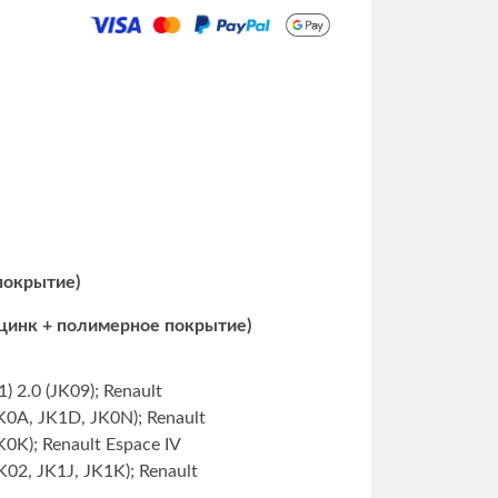
 покрытие)
 цинк + полимерное покрытие)
) 2.0 (JK09); Renault
JK0A, JK1D, JK0N); Renault
JK0K); Renault Espace IV
JK02, JK1J, JK1K); Renault
Ci (JK02, JK03); Renault