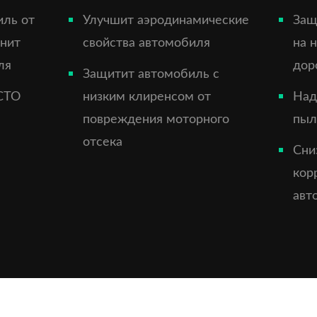
иль от
Улучшит аэродинамические
Защ
анит
свойства автомобиля
на 
ля
дор
Защитит автомобиль с
СТО
низким клиренсом от
Над
повреждения моторного
пыл
отсека
Сни
кор
авт