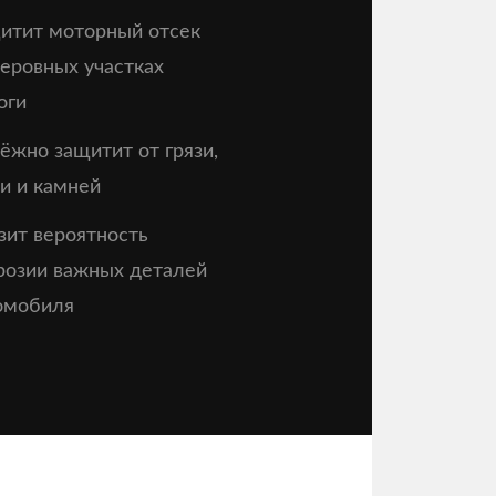
итит моторный отсек
неровных участках
оги
ёжно защитит от грязи,
и и камней
зит вероятность
розии важных деталей
омобиля