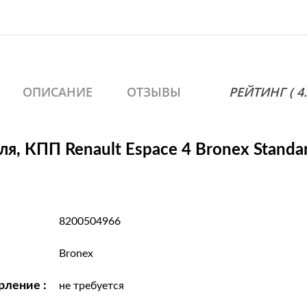
Espace IV (JK0/1) 2.0 d
ОПИСАНИЕ
ОТЗЫВЫ
РЕЙТИНГ ( 4.6
я, КПП Renault Espace 4 Bronex Standa
8200504966
Bronex
рление :
не требуется