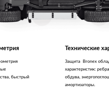
метрия
Технические ха
еометрия
Защита Bronex обла
ные
характеристик: ребр
ства, быстрый
обдува, энергопогло
амортизаторы.