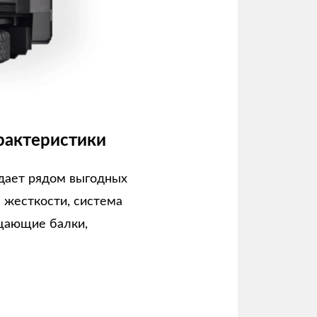
рактеристики
дает рядом выгодных
а жесткости, система
щающие балки,