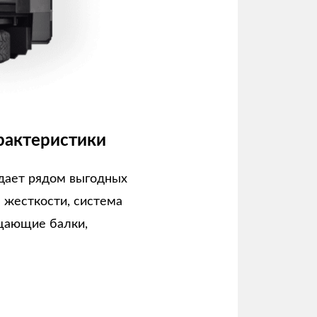
рактеристики
дает рядом выгодных
а жесткости, система
щающие балки,