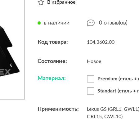
В избранное
в наличии
0
отзыв(ов)
Код товара:
104.3602.00
Состояние:
Новое
Материал:
Premium (сталь +
Standart (сталь +
Применимость:
Lexus GS (GRL1, GWL1
GRL15, GWL10)