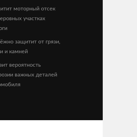
итит моторный отсек
неровных участках
оги
ёжно защитит от грязи,
и и камней
зит вероятность
розии важных деталей
омобиля