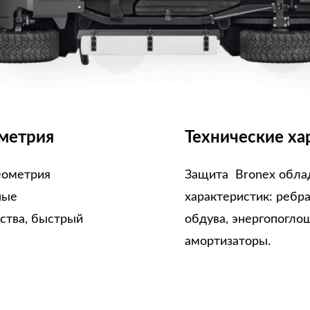
метрия
Технические ха
еометрия
Защита Bronex обла
ные
характеристик: ребр
ства, быстрый
обдува, энергопогло
амортизаторы.