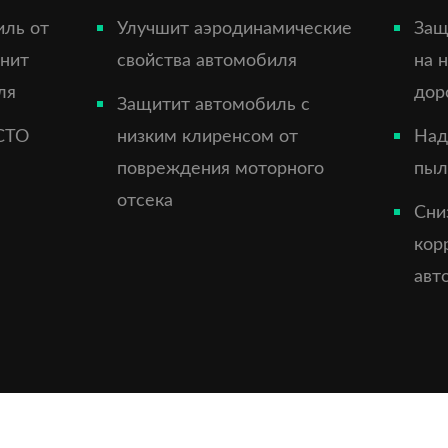
иль от
Улучшит аэродинамические
Защ
анит
свойства автомобиля
на 
ля
дор
Защитит автомобиль с
СТО
низким клиренсом от
Над
повреждения моторного
пыл
отсека
Сни
кор
авт