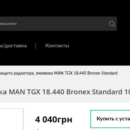
а/доставка
Контакты
Защита радиатора, змеевика MAN TGX 18.440 Bronex Standard
а MAN TGX 18.440 Bronex Standard 1
4 040грн
Купить с уст