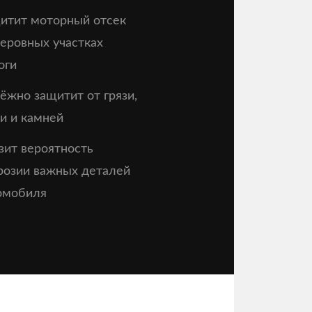
итит моторный отсек
неровных участках
оги
ёжно защитит от грязи,
и и камней
зит вероятность
розии важных деталей
омобиля