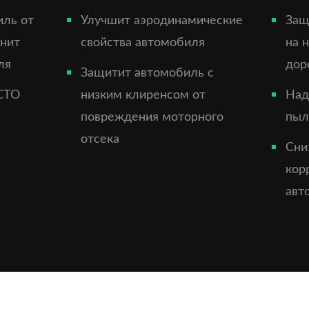
иль от
Улучшит аэродинамические
Защ
анит
свойства автомобиля
на 
ля
дор
Защитит автомобиль с
СТО
низким клиренсом от
Над
повреждения моторного
пыл
отсека
Сни
кор
авт