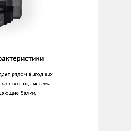
рактеристики
дает рядом выгодных
а жесткости, система
щающие балки,