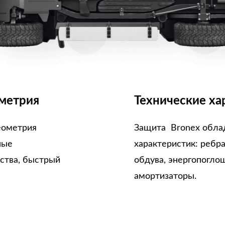
метрия
Технические ха
еометрия
Защита Bronex обла
ные
характеристик: ребр
ства, быстрый
обдува, энергопогло
амортизаторы.