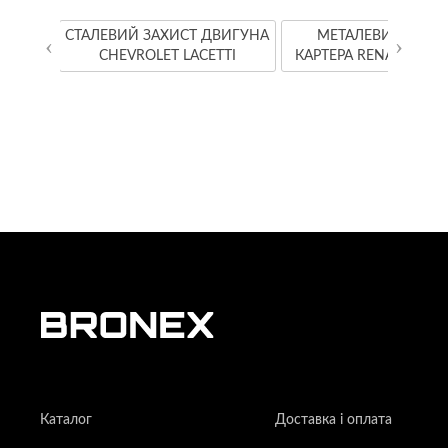
YOTA
СТАЛЕВИЙ ЗАХИСТ ДВИГУНА
МЕТАЛЕВИЙ ЗАХИ
‹
›
CHEVROLET LACETTI
КАРТЕРА RENAULT K
Каталог
Доставка і оплата