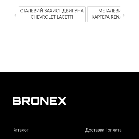
YOTA
СТАЛЕВИЙ ЗАХИСТ ДВИГУНА
МЕТАЛЕВИЙ ЗАХИ
‹
›
CHEVROLET LACETTI
КАРТЕРА RENAULT K
Каталог
Доставка і оплата