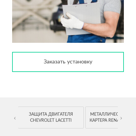
Заказать установку
OYOTA
ЗАЩИТА ДВИГАТЕЛЯ
МЕТАЛЛИЧЕСКАЯ ЗА
‹
›
CHEVROLET LACETTI
КАРТЕРА RENAULT K