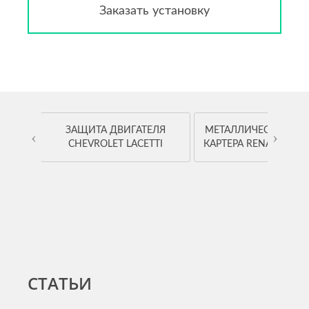
Заказать установку
OYOTA
ЗАЩИТА ДВИГАТЕЛЯ
МЕТАЛЛИЧЕСКАЯ ЗА
‹
›
CHEVROLET LACETTI
КАРТЕРА RENAULT K
СТАТЬИ