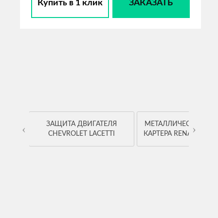
Купить в 1 клик
ЗАКАЗАТЬ
OYOTA
ЗАЩИТА ДВИГАТЕЛЯ
МЕТАЛЛИЧЕСКАЯ ЗА
‹
›
CHEVROLET LACETTI
КАРТЕРА RENAULT K