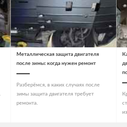
Металлическая защита двигателя
К
после зимы: когда нужен ремонт
д
п
Разберёмся, в каких случаях после
.
зимы защита двигателя требует
К
ремонта.
с
и
с