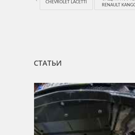
TOYOTA RAV4
CHEVROLET LACETTI
RENAULT KANG
СТАТЬИ