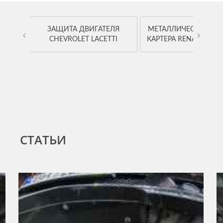
OYOTA
ЗАЩИТА ДВИГАТЕЛЯ
МЕТАЛЛИЧЕСКАЯ ЗА
‹
›
CHEVROLET LACETTI
КАРТЕРА RENAULT K
СТАТЬИ