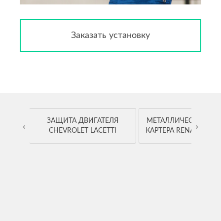
Заказать установку
OYOTA
ЗАЩИТА ДВИГАТЕЛЯ
МЕТАЛЛИЧЕСКАЯ ЗА
‹
›
CHEVROLET LACETTI
КАРТЕРА RENAULT K