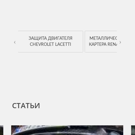
OYOTA
ЗАЩИТА ДВИГАТЕЛЯ
МЕТАЛЛИЧЕСКАЯ ЗА
‹
›
CHEVROLET LACETTI
КАРТЕРА RENAULT K
СТАТЬИ