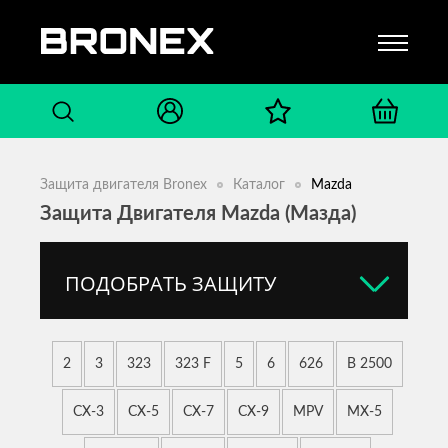
Защита двигателя Bronex
Каталог
Mazda
Защита Двигателя Mazda (Мазда)
ПОДОБРАТЬ ЗАЩИТУ
2
3
323
323 F
5
6
626
B 2500
CX-3
CX-5
CX-7
CX-9
MPV
MX-5