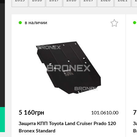
2015
2016
2017
2018
2019
2020
2021
в наличии
5 160грн
7
101.0610.00
Защита КПП Toyota Land Cruiser Prado 120
З
Bronex Standard
B