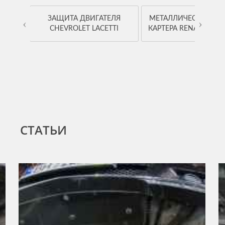
OYOTA
ЗАЩИТА ДВИГАТЕЛЯ
МЕТАЛЛИЧЕСКАЯ ЗА
‹
›
CHEVROLET LACETTI
КАРТЕРА RENAULT K
СТАТЬИ