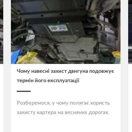
Чому навесні захист двигуна подовжує
термін його експлуатації
Розберемося, у чому полягає користь
захисту картера на весняних дорогах.