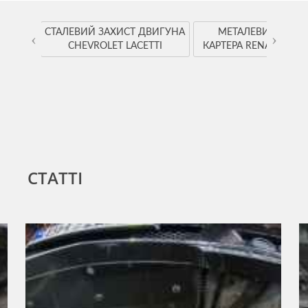
YOTA
СТАЛЕВИЙ ЗАХИСТ ДВИГУНА
МЕТАЛЕВИЙ ЗАХИ
‹
›
CHEVROLET LACETTI
КАРТЕРА RENAULT K
СТАТТІ