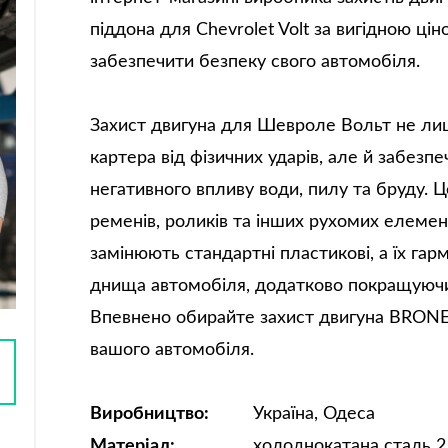
піддона для Chevrolet Volt за вигідною цін
забезпечити безпеку свого автомобіля.
Захист двигуна для Шевроле Вольт не л
картера від фізичних ударів, але й забезпе
негативного впливу води, пилу та бруду.
ременів, роликів та інших рухомих елемен
замінюють стандартні пластикові, а їх га
днища автомобіля, додатково покращуючи
Впевнено обирайте захист двигуна BRONE
вашого автомобіля.
Виробництво:
Україна, Одеса
Матеріал:
холоднокатана сталь 2