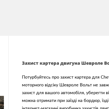
Захист картера двигуна Шевроле В
Потурбуйтесь про захист картера для Chevr
моторного відсіку Шевроле Вольт не зав
захист для вашого автомобіля, уберегти в
можна отримати при заїзді на бордюр, їзді
інтернет-магазині виробника захистів дви