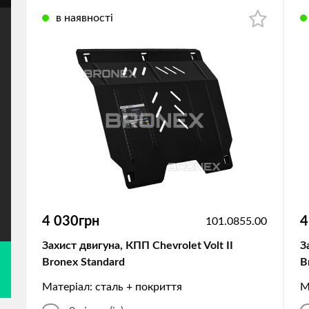
в наявності
4 030грн
4
101.0855.00
Захист двигуна, КПП Chevrolet Volt II
З
Bronex Standard
B
Матеріал: сталь + покриття
М