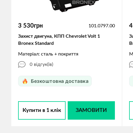
3 530грн
4
101.0797.00
Захист двигуна, КПП Chevrolet Volt 1
З
Bronex Standard
B
Матеріал: сталь + покриття
М
0
відгук(ів)
Безкоштовна доставка
Купити в 1 клік
ЗАМОВИТИ