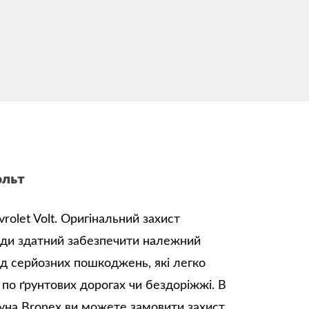
ольт
olet Volt. Оригінальний захист
жди здатний забезпечити належний
ід серйозних пошкоджень, які легко
 по ґрунтових дорогах чи бездоріжжі. В
гуна Bronex ви можете замовити захист