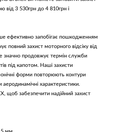
ою від 3 530грн до 4 810грн і
ише ефективно запобігає пошкодженням
чує повний захист моторного відсіку від
 Це значно продовжує термін служби
тів під капотом. Наші захисти
рмонічні форми повторюють контури
 аеродинамічні характеристики.
X, щоб забезпечити надійний захист
,5 мм