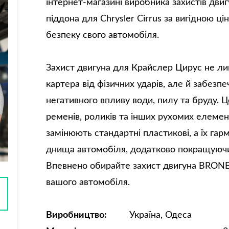
інтернет-магазині виробника захистів дви
піддона для Chrysler Cirrus за вигідною ці
безпеку свого автомобіля.
Захист двигуна для Крайслер Цирус не л
картера від фізичних ударів, але й забезпе
негативного впливу води, пилу та бруду.
ременів, роликів та інших рухомих елемен
замінюють стандартні пластикові, а їх га
днища автомобіля, додатково покращуючи
Впевнено обирайте захист двигуна BRONE
вашого автомобіля.
Виробництво:
Україна, Одеса