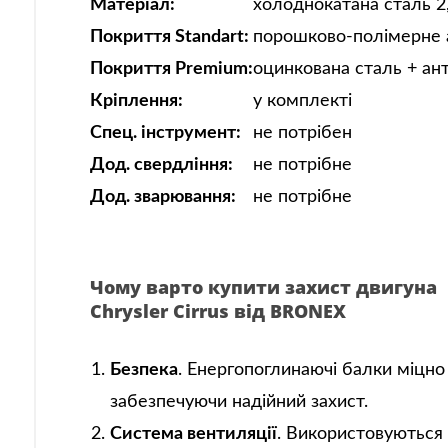
Матеріал:
холоднокатана сталь 2
Покриття Standart:
порошково-полімерне 
Покриття Premium:
оцинкована сталь + ан
Кріплення:
у комплекті
Спец. інструмент:
не потрібен
Дод. свердління:
не потрібне
Дод. зварювання:
не потрібне
Чому варто купити захист двигуна
Chrysler Cirrus від BRONEX
Безпека
. Енергопоглинаючі балки міцно
забезпечуючи надійний захист.
Система вентиляції
. Використовуються