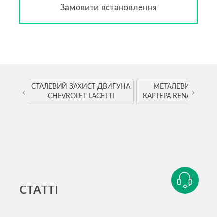
Замовити встановлення
YOTA
СТАЛЕВИЙ ЗАХИСТ ДВИГУНА
МЕТАЛЕВИЙ ЗАХИ
‹
›
CHEVROLET LACETTI
КАРТЕРА RENAULT K
СТАТТІ