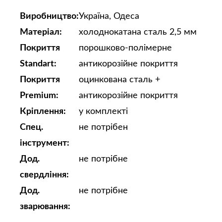
Виробництво:
Україна, Одеса
Матеріал:
холоднокатана сталь 2,5 мм
Покриття
порошково-полімерне
Standart:
антикорозійне покриття
Покриття
оцинкована сталь +
Premium:
антикорозійне покриття
Кріплення:
у комплекті
Спец.
не потрібен
інструмент:
Дод.
не потрібне
свердління:
Дод.
не потрібне
зварювання: