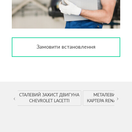
Замовити встановлення
YOTA
СТАЛЕВИЙ ЗАХИСТ ДВИГУНА
МЕТАЛЕВИЙ ЗАХИ
‹
›
CHEVROLET LACETTI
КАРТЕРА RENAULT K