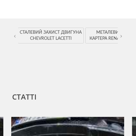
YOTA
СТАЛЕВИЙ ЗАХИСТ ДВИГУНА
МЕТАЛЕВИЙ ЗАХИ
‹
›
CHEVROLET LACETTI
КАРТЕРА RENAULT K
СТАТТІ