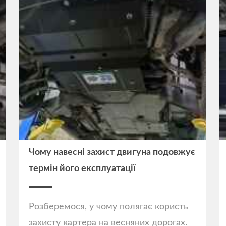
Чому навесні захист двигуна подовжує
термін його експлуатації
Розберемося, у чому полягає користь
захисту картера на весняних дорогах.