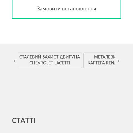
Замовити встановлення
YOTA
СТАЛЕВИЙ ЗАХИСТ ДВИГУНА
МЕТАЛЕВИЙ ЗАХИ
‹
›
CHEVROLET LACETTI
КАРТЕРА RENAULT K
СТАТТІ