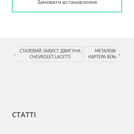
Замовити встановлення
YOTA
СТАЛЕВИЙ ЗАХИСТ ДВИГУНА
МЕТАЛЕВИЙ ЗАХИ
‹
›
CHEVROLET LACETTI
КАРТЕРА RENAULT K
СТАТТІ