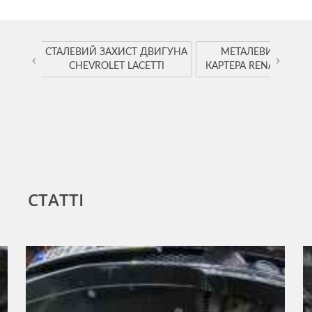
YOTA
СТАЛЕВИЙ ЗАХИСТ ДВИГУНА
МЕТАЛЕВИЙ ЗАХИ
‹
›
CHEVROLET LACETTI
КАРТЕРА RENAULT K
СТАТТІ