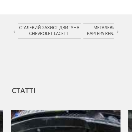
YOTA
СТАЛЕВИЙ ЗАХИСТ ДВИГУНА
МЕТАЛЕВИЙ ЗАХИ
‹
›
CHEVROLET LACETTI
КАРТЕРА RENAULT K
СТАТТІ