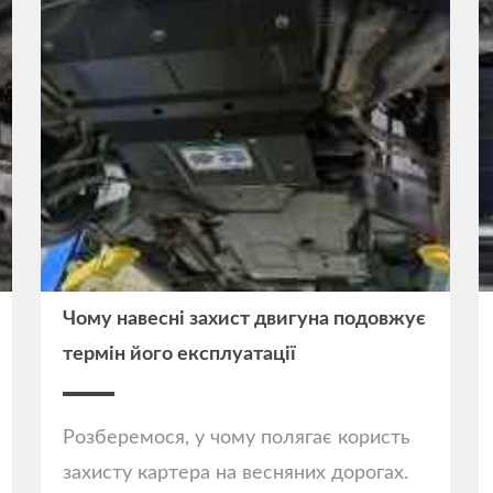
Чому навесні захист двигуна подовжує
термін його експлуатації
Розберемося, у чому полягає користь
захисту картера на весняних дорогах.