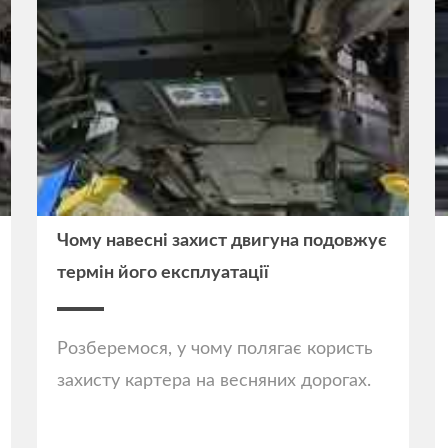
Чому навесні захист двигуна подовжує
термін його експлуатації
Розберемося, у чому полягає користь
захисту картера на весняних дорогах.