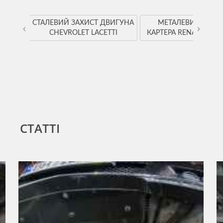
YOTA
СТАЛЕВИЙ ЗАХИСТ ДВИГУНА
МЕТАЛЕВИЙ ЗАХИ
‹
›
CHEVROLET LACETTI
КАРТЕРА RENAULT K
СТАТТІ