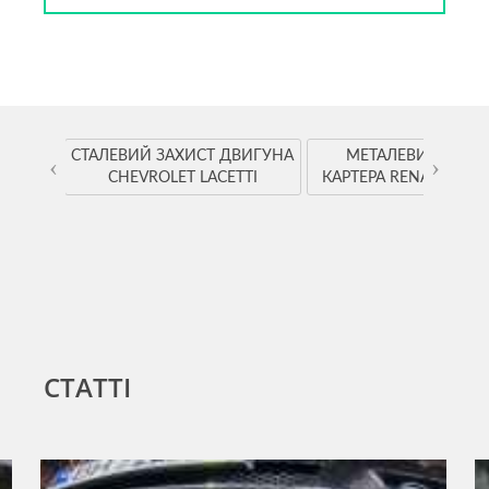
YOTA
СТАЛЕВИЙ ЗАХИСТ ДВИГУНА
МЕТАЛЕВИЙ ЗАХИ
‹
›
CHEVROLET LACETTI
КАРТЕРА RENAULT K
СТАТТІ